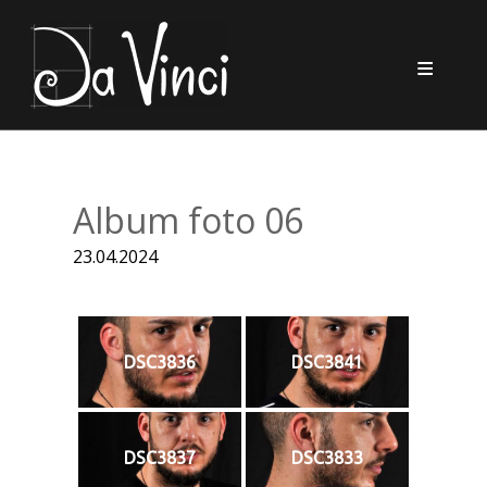
DE
DES
DESP
Album foto 06
C
23.04.2024
DSC3836
DSC3841
DSC3837
DSC3833